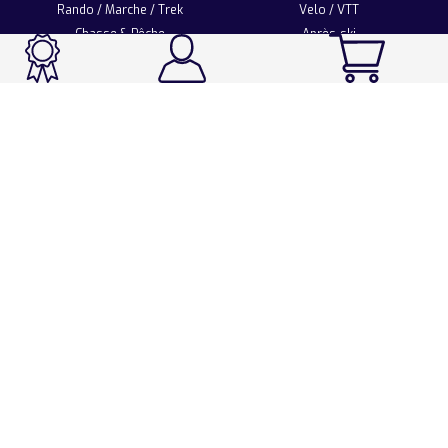
Rando / Marche / Trek
Velo / VTT
Chasse & Pêche
Après-ski
Chaussetterie
Sport Fashion
Accessoires
LA CHAUSSETTE DE FRANCE
Notre usine française
Nos technologies et matières
Les ambassadeurs
Espace Pro
Foire aux questions
Programme Personnalisation
Nous contacter
Espace client
Mentions légales
Utilisation des cookies
Conditions générales de vente