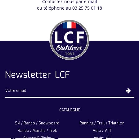
Contactez-nous par e-mail
ou téléphone au 03 25 75 01 18
Newsletter LCF
CATALOGUE
Ski / Rando / Snowboard
Running / Trail / Triathlon
Rando / Marche / Trek
Velo / VTT
Chasse & Pêche
Après-ski