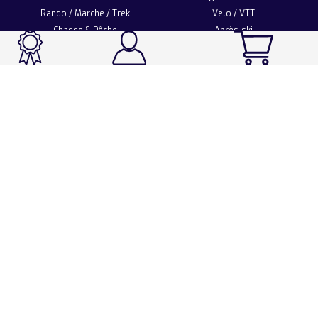
Rando / Marche / Trek
Velo / VTT
Chasse & Pêche
Après-ski
Chaussetterie
Sport Fashion
Accessoires
LA CHAUSSETTE DE FRANCE
Notre usine française
Nos technologies et matières
Les ambassadeurs
Espace Pro
Foire aux questions
Programme Personnalisation
Nous contacter
Espace client
Mentions légales
Utilisation des cookies