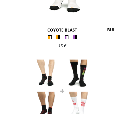
BU
COYOTE BLAST
15 €