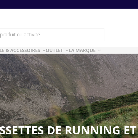
LE & ACCESSOIRES
OUTLET
LA MARQUE
ES
CF ESSENTIELLES
ès-ski
n Air
rt Style
e
SETTES DE RUNNING ET