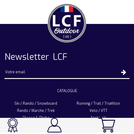
Newsletter LCF
CATALOGUE
Ski / Rando / Snowboard
Running / Trail / Triathlon
Rando / Marche / Trek
Velo / VTT
Chasse & Pêche
Après-ski
Chaussetterie
Sport Fashion
Accessoires